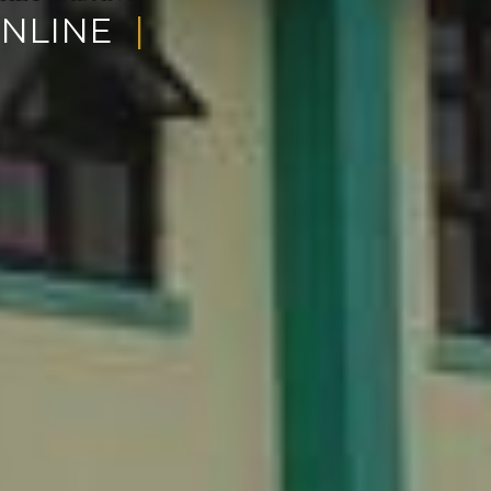
 RAK
|