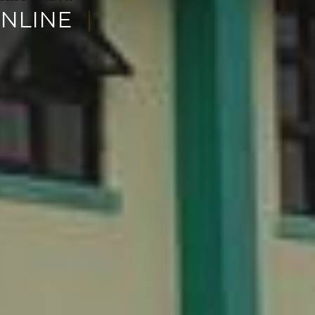
 RAK
|