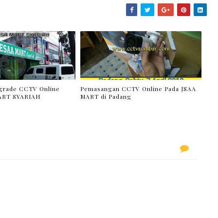
pgrade CCTV Online
Pemasangan CCTV Online Pada JSAA
ART SYARIAH
MART di Padang