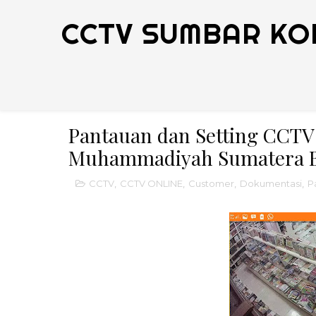
CCTV SUMBAR KO
Pantauan dan Setting CCT
Muhammadiyah Sumatera B
CCTV
,
CCTV ONLINE
,
Customer
,
Dokumentasi
,
P