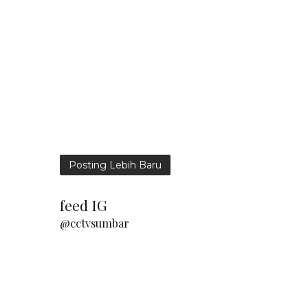
Posting Lebih Baru
feed IG
@cctvsumbar