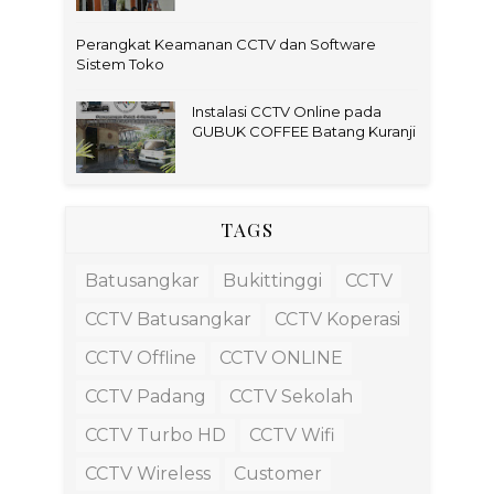
Perangkat Keamanan CCTV dan Software
Sistem Toko
Instalasi CCTV Online pada
GUBUK COFFEE Batang Kuranji
TAGS
Batusangkar
Bukittinggi
CCTV
CCTV Batusangkar
CCTV Koperasi
CCTV Offline
CCTV ONLINE
CCTV Padang
CCTV Sekolah
CCTV Turbo HD
CCTV Wifi
CCTV Wireless
Customer