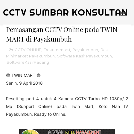
CCTV SUMBAR KONSULTAN
Pemasangan CCTV Online pada TWIN
MART di Payakumbuh
CCTV ONLINE
,
Dokumentasi
,
Payakumbuh
,
Rak
Minimarket Payakumbuh
,
Software Kasir Payakumbuh
,
SoftwareKasirPadang
🔵 TWIN MART 🔵
Senin, 9 April 2018
Resetting port 4 untuk 4 Kamera CCTV Turbo HD 1080p/ 2
Mp (Support Online) pada Twin Mart, Koto Nan IV
Payakumbuh. Ready to Online.