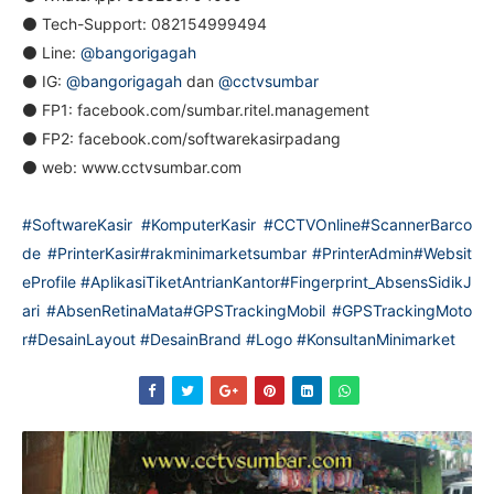
⚫ Tech-Support: 082154999494
⚫ Line:
@bangorigagah
⚫ IG:
@bangorigagah
dan
@cctvsumbar
⚫ FP1: facebook.com/sumbar.ritel.management
⚫ FP2: facebook.com/softwarekasirpadang
⚫ web: www.cctvsumbar.com
#SoftwareKasir
#KomputerKasir
#CCTVOnline
#ScannerBarco
de
#PrinterKasir
#rakminimarketsumbar
#PrinterAdmin
#Websit
eProfile
#AplikasiTiketAntrianKantor
#Fingerprint_AbsensSidikJ
ari
#AbsenRetinaMata
#GPSTrackingMobil
#GPSTrackingMoto
r
#DesainLayout
#DesainBrand
#Logo
#KonsultanMinimarket