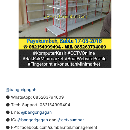
@bangorigagah
⚫ WhatsApp: 085263794009
⚫ Tech-Support: 082154999494
⚫ Line:
@bangorigagah
⚫ IG:
@bangorigagah
dan
@cctvsumbar
⚫ FP1: facebook.com/sumbar.ritel.management