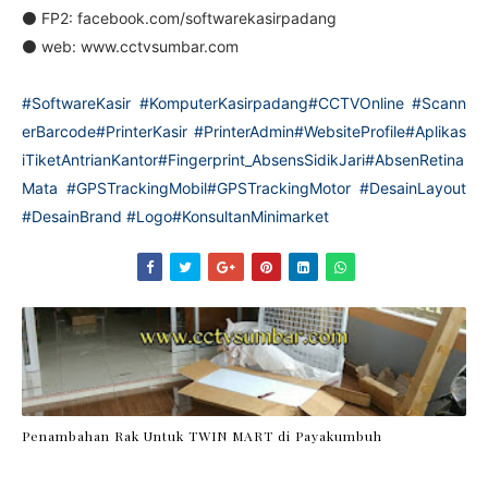
⚫ FP2: facebook.com/softwarekasirpadang
⚫ web: www.cctvsumbar.com
#SoftwareKasir
#KomputerKasirpadang
#CCTVOnline
#Scann
erBarcode
#PrinterKasir
#PrinterAdmin
#WebsiteProfile
#Aplikas
iTiketAntrianKantor
#Fingerprint_AbsensSidikJari
#AbsenRetina
Mata
#GPSTrackingMobil
#GPSTrackingMotor
#DesainLayout
#DesainBrand
#Logo
#KonsultanMinimarket
Penambahan Rak Untuk TWIN MART di Payakumbuh